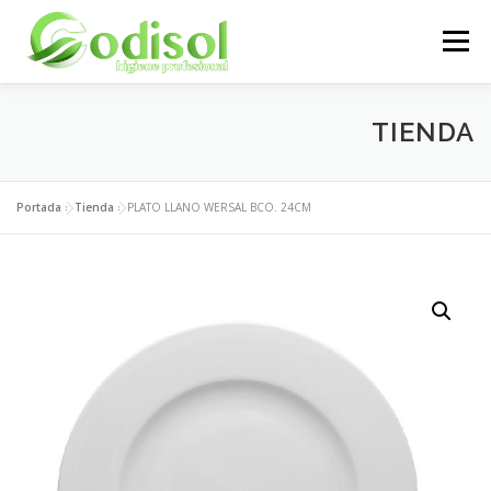
Saltar
al
Menú
contenido
EMPRESA
SERVICIOS
PRODUCTOS
TIENDA
ÁREA CLIENTES
CONTACTO
Portada
»
Tienda
»
PLATO LLANO WERSAL BCO. 24CM