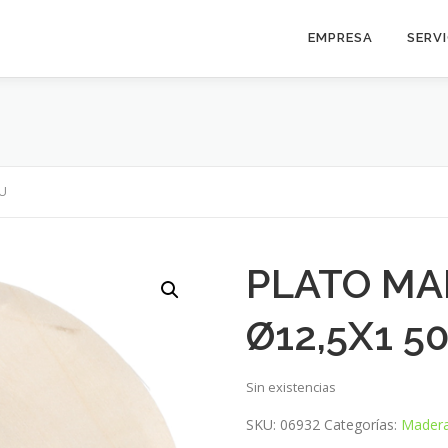
EMPRESA
SERV
U
PLATO M
Ø12,5X1 5
Sin existencias
SKU:
06932
Categorías:
Mader