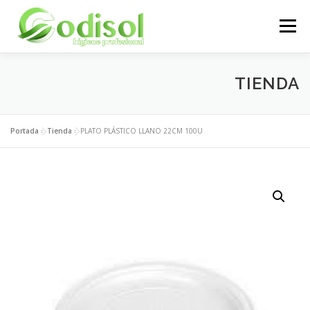
Saltar
al
Menú
contenido
EMPRESA
SERVICIOS
PRODUCTOS
TIENDA
ÁREA CLIENTES
CONTACTO
Portada
»
Tienda
»
PLATO PLÁSTICO LLANO 22CM 100U