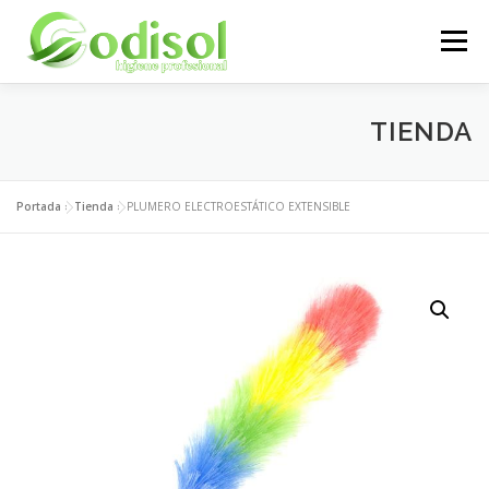
Saltar
al
Menú
contenido
EMPRESA
SERVICIOS
PRODUCTOS
TIENDA
ÁREA CLIENTES
CONTACTO
Portada
»
Tienda
»
PLUMERO ELECTROESTÁTICO EXTENSIBLE