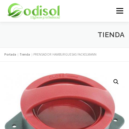
Saltar
al
Menú
contenido
EMPRESA
SERVICIOS
PRODUCTOS
TIENDA
ÁREA CLIENTES
CONTACTO
Portada
»
Tienda
»
PRENSADOR HAMBURGUESAS FACKELMANN