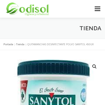
Saltar
al
Menú
contenido
EMPRESA
SERVICIOS
PRODUCTOS
TIENDA
ÁREA CLIENTES
CONTACTO
Portada
»
Tienda
»
QUITAMANCHAS DESINFECTANTE POLVO SANYTOL 450GR