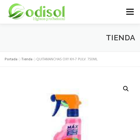
Saltar
al
Menú
contenido
EMPRESA
SERVICIOS
PRODUCTOS
TIENDA
ÁREA CLIENTES
CONTACTO
Portada
»
Tienda
»
QUITAMANCHAS OXY KH-7 PULV. 750ML