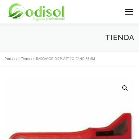
Saltar
al
Menú
contenido
EMPRESA
SERVICIOS
PRODUCTOS
TIENDA
ÁREA CLIENTES
CONTACTO
Portada
»
Tienda
»
RASCAVIDRIOS PLÁSTICO CANO 65MM