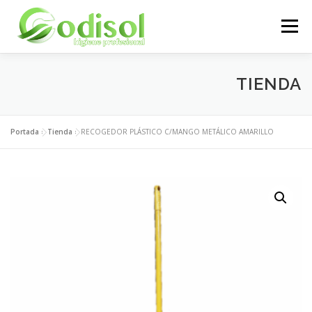
Saltar
al
Menú
contenido
EMPRESA
SERVICIOS
PRODUCTOS
TIENDA
ÁREA CLIENTES
CONTACTO
Portada
»
Tienda
»
RECOGEDOR PLÁSTICO C/MANGO METÁLICO AMARILLO