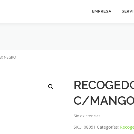
EMPRESA
SERV
EX NEGRO
RECOGEDO
C/MANGO
Sin existencias
SKU:
08051
Categorías:
Recog