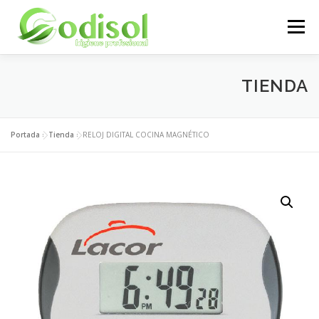
Saltar
al
Menú
contenido
EMPRESA
SERVICIOS
PRODUCTOS
TIENDA
ÁREA CLIENTES
CONTACTO
Portada
»
Tienda
»
RELOJ DIGITAL COCINA MAGNÉTICO