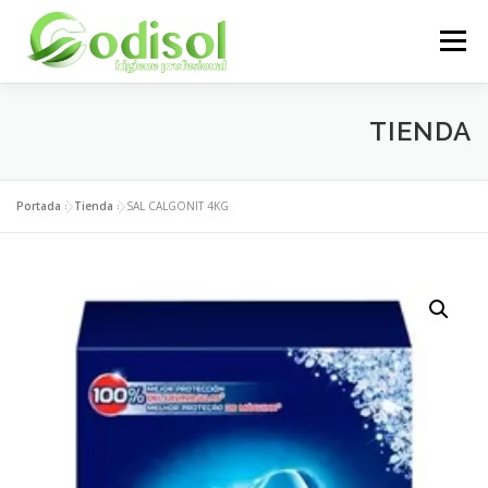
Saltar
al
Menú
contenido
EMPRESA
SERVICIOS
PRODUCTOS
TIENDA
ÁREA CLIENTES
CONTACTO
Portada
»
Tienda
»
SAL CALGONIT 4KG