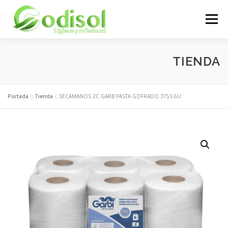
Saltar
al
Menú
contenido
EMPRESA
SERVICIOS
PRODUCTOS
TIENDA
ÁREA CLIENTES
CONTACTO
Portada
»
Tienda
»
SECAMANOS 2C GARB PASTA GOFRADO 375S 6U