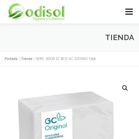
Saltar
al
Menú
contenido
EMPRESA
SERVICIOS
PRODUCTOS
TIENDA
ÁREA CLIENTES
CONTACTO
Portada
»
Tienda
»
SERV. 30X30 2C BCO GC 32X100U CAJA