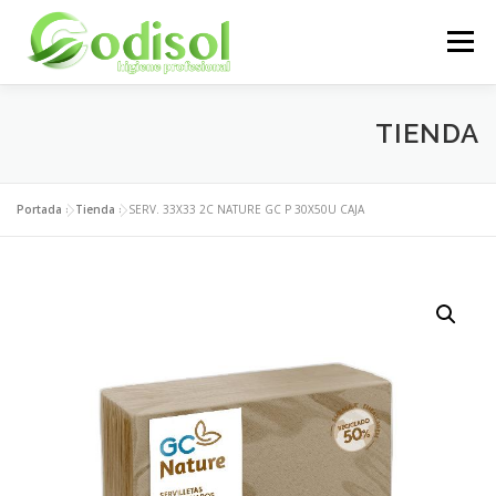
Saltar
al
Menú
contenido
EMPRESA
SERVICIOS
PRODUCTOS
TIENDA
ÁREA CLIENTES
CONTACTO
Portada
»
Tienda
»
SERV. 33X33 2C NATURE GC P 30X50U CAJA