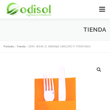
Saltar
al
Menú
contenido
EMPRESA
SERVICIOS
PRODUCTOS
TIENDA
ÁREA CLIENTES
CONTACTO
Portada
»
Tienda
»
SERV. 40X40 2C NARANJA CANGURO P 1TINTA 960U