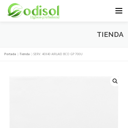
Saltar
al
Menú
contenido
EMPRESA
SERVICIOS
PRODUCTOS
TIENDA
ÁREA CLIENTES
CONTACTO
Portada
»
Tienda
»
SERV. 40X40 AIRLAID BCO GP 700U