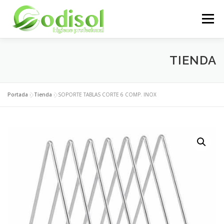
Saltar
al
Menú
contenido
EMPRESA
SERVICIOS
PRODUCTOS
TIENDA
ÁREA CLIENTES
CONTACTO
Portada
»
Tienda
»
SOPORTE TABLAS CORTE 6 COMP. INOX