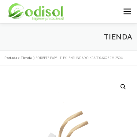
Saltar
al
Menú
contenido
EMPRESA
SERVICIOS
PRODUCTOS
TIENDA
ÁREA CLIENTES
CONTACTO
Portada
»
Tienda
»
SORBETE PAPEL FLEX. ENFUNDADO KRAFT 0,6X23CM 250U