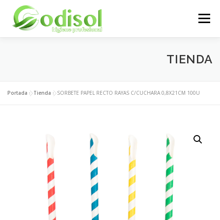
Saltar
al
Menú
contenido
EMPRESA
SERVICIOS
PRODUCTOS
TIENDA
ÁREA CLIENTES
CONTACTO
Portada
»
Tienda
»
SORBETE PAPEL RECTO RAYAS C/CUCHARA 0,8X21CM 100U