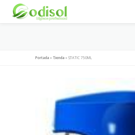
Saltar
al
contenido
Portada
»
Tienda
»
STATIC 750ML