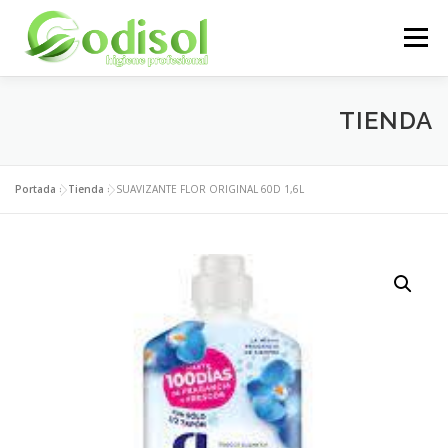
Saltar
al
Menú
contenido
EMPRESA
SERVICIOS
PRODUCTOS
TIENDA
ÁREA CLIENTES
CONTACTO
Portada
»
Tienda
»
SUAVIZANTE FLOR ORIGINAL 60D 1,6L