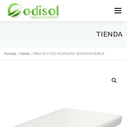
Saltar
al
Menú
contenido
EMPRESA
SERVICIOS
PRODUCTOS
TIENDA
ÁREA CLIENTES
CONTACTO
Portada
»
Tienda
»
TABLA DE CORTE POLIETILENO 40X30X4CM BLANCA