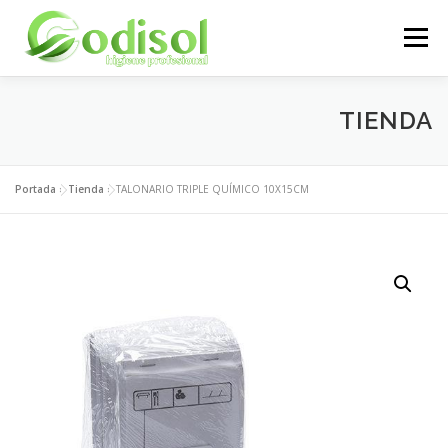
Saltar
al
Menú
contenido
EMPRESA
SERVICIOS
PRODUCTOS
TIENDA
ÁREA CLIENTES
CONTACTO
Portada
»
Tienda
»
TALONARIO TRIPLE QUÍMICO 10X15CM