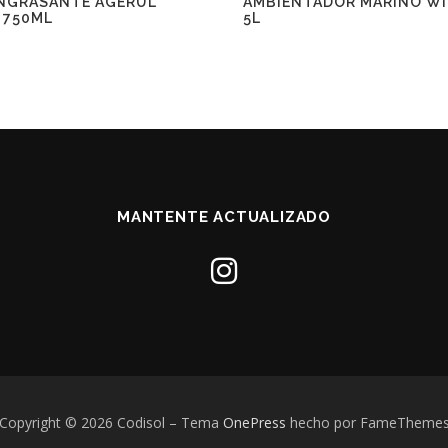
NGRASANTE AGERUL
AMBIENTADOR MARINO W
. 750ML
5L
MANTENTE ACTUALIZADO
Copyright © 2026 Codisol
–
Tema
OnePress
hecho por FameTheme