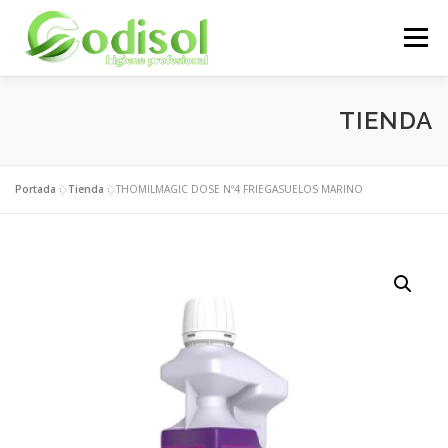
Saltar
al
Menú
contenido
EMPRESA
SERVICIOS
PRODUCTOS
TIENDA
ÁREA CLIENTES
CONTACTO
Portada
»
Tienda
»
THOMILMAGIC DOSE Nº4 FRIEGASUELOS MARINO