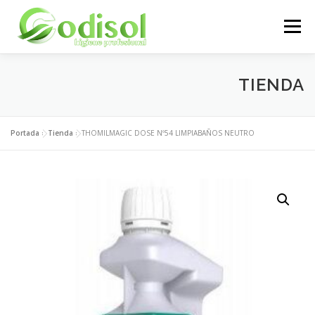
Saltar
al
Menú
contenido
EMPRESA
SERVICIOS
PRODUCTOS
TIENDA
ÁREA CLIENTES
CONTACTO
Portada
»
Tienda
»
THOMILMAGIC DOSE Nº54 LIMPIABAÑOS NEUTRO