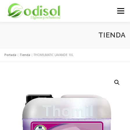
Saltar
al
Menú
contenido
EMPRESA
SERVICIOS
PRODUCTOS
TIENDA
ÁREA CLIENTES
CONTACTO
Portada
»
Tienda
»
THOMILMATIC LAVANDE 10L