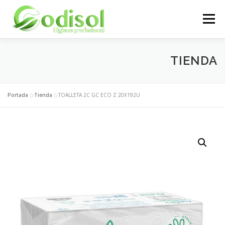
Saltar
al
Menú
contenido
EMPRESA
SERVICIOS
PRODUCTOS
TIENDA
ÁREA CLIENTES
CONTACTO
Portada
»
Tienda
»
TOALLETA 2C GC ECO Z 20X192U