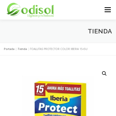
Saltar
al
Menú
contenido
EMPRESA
SERVICIOS
PRODUCTOS
TIENDA
ÁREA CLIENTES
CONTACTO
Portada
»
Tienda
»
TOALLITAS PROTECTOR COLOR IBERIA 15+5U