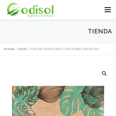
Saltar
al
Menú
contenido
EMPRESA
SERVICIOS
PRODUCTOS
TIENDA
ÁREA CLIENTES
CONTACTO
Portada
»
Tienda
»
TOALLITAS REFRESCANTES CITRON KRAFT 6X8CM 500U