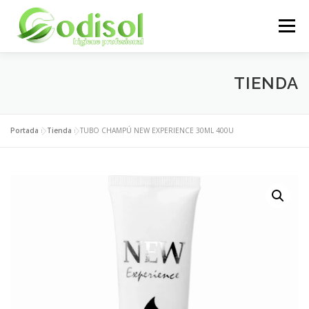
Saltar
al
Menú
contenido
EMPRESA
SERVICIOS
PRODUCTOS
TIENDA
ÁREA CLIENTES
CONTACTO
Portada
»
Tienda
»
TUBO CHAMPÚ NEW EXPERIENCE 30ML 400U