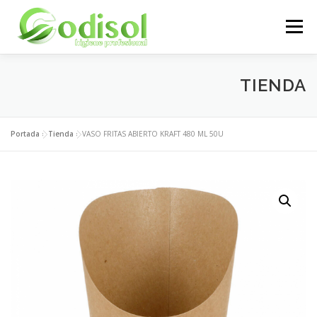
Saltar
al
Menú
contenido
EMPRESA
SERVICIOS
PRODUCTOS
TIENDA
ÁREA CLIENTES
CONTACTO
Portada
»
Tienda
»
VASO FRITAS ABIERTO KRAFT 480 ML 50U