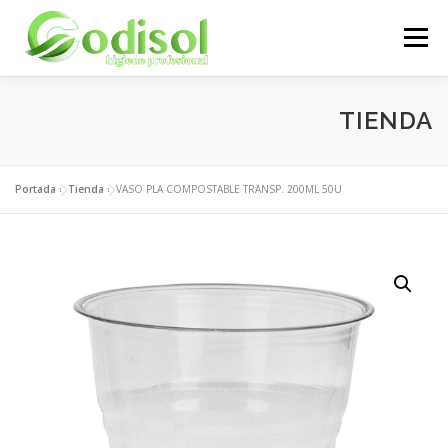
Saltar
al
Menú
contenido
EMPRESA
SERVICIOS
PRODUCTOS
TIENDA
ÁREA CLIENTES
CONTACTO
Portada
»
Tienda
»
VASO PLA COMPOSTABLE TRANSP. 200ML 50U