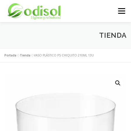
Saltar
al
Menú
contenido
EMPRESA
SERVICIOS
PRODUCTOS
TIENDA
ÁREA CLIENTES
CONTACTO
Portada
»
Tienda
»
VASO PLÁSTICO PS CHIQUITO 210ML 13U