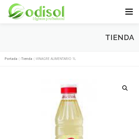
Saltar
al
Menú
contenido
EMPRESA
SERVICIOS
PRODUCTOS
TIENDA
ÁREA CLIENTES
CONTACTO
Portada
»
Tienda
»
VINAGRE ALIMENTARIO 1L