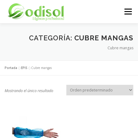
Saltar
al
Menú
contenido
EMPRESA
SERVICIOS
PRODUCTOS
CATEGORÍA:
CUBRE MANGAS
Cubre mangas
ÁREA CLIENTES
CONTACTO
Portada
»
EPIS
»
Cubre mangas
Mostrando el único resultado