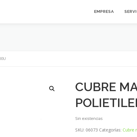
EMPRESA
SERV
00U
CUBRE M
POLIETIL
Sin existencias
SKU:
06073
Categorías:
Cubre