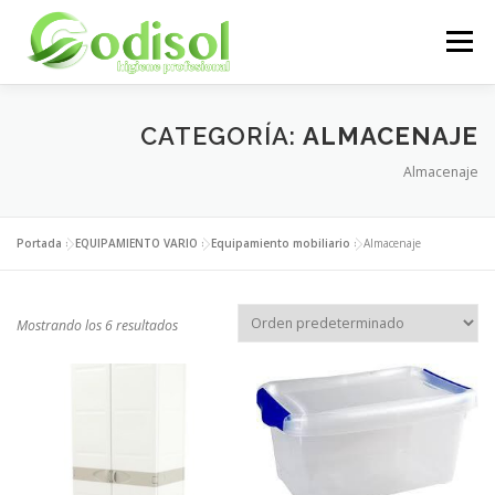
Saltar
al
Menú
contenido
EMPRESA
SERVICIOS
PRODUCTOS
CATEGORÍA:
ALMACENAJE
Almacenaje
ÁREA CLIENTES
CONTACTO
Portada
»
EQUIPAMIENTO VARIO
»
Equipamiento mobiliario
»
Almacenaje
Mostrando los 6 resultados