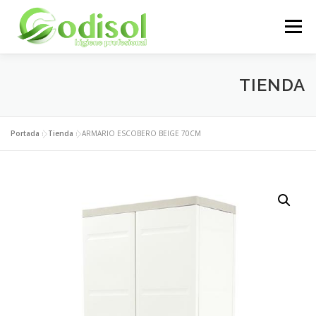
Saltar
al
Menú
contenido
EMPRESA
SERVICIOS
PRODUCTOS
TIENDA
ÁREA CLIENTES
CONTACTO
Portada
»
Tienda
»
ARMARIO ESCOBERO BEIGE 70CM