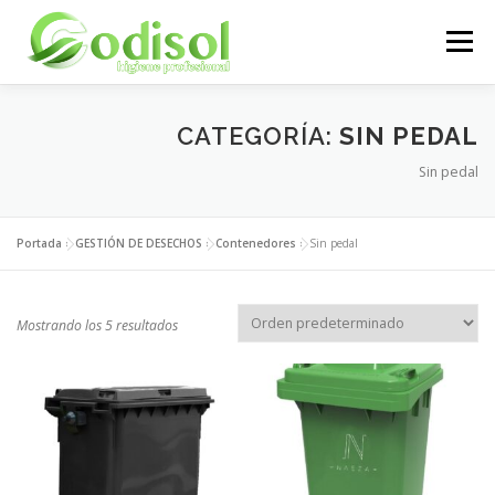
Saltar
al
Menú
contenido
EMPRESA
SERVICIOS
PRODUCTOS
CATEGORÍA:
SIN PEDAL
Sin pedal
ÁREA CLIENTES
CONTACTO
Portada
»
GESTIÓN DE DESECHOS
»
Contenedores
»
Sin pedal
Mostrando los 5 resultados