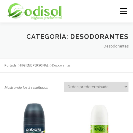
Saltar
al
Menú
contenido
EMPRESA
SERVICIOS
PRODUCTOS
CATEGORÍA:
DESODORANTES
Desodorantes
ÁREA CLIENTES
CONTACTO
Portada
»
HIGIENE PERSONAL
»
Desodorantes
Mostrando los 5 resultados