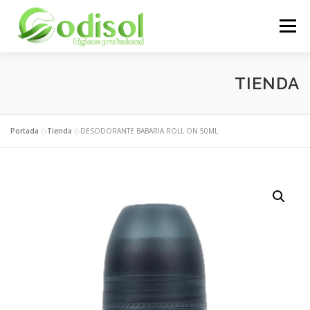
Saltar
al
Menú
contenido
EMPRESA
SERVICIOS
PRODUCTOS
TIENDA
ÁREA CLIENTES
CONTACTO
Portada
»
Tienda
»
DESODORANTE BABARIA ROLL ON 50ML