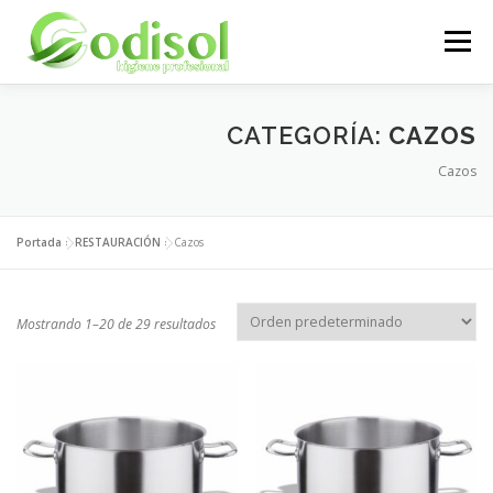
Saltar
al
Menú
contenido
EMPRESA
SERVICIOS
PRODUCTOS
CATEGORÍA:
CAZOS
Cazos
ÁREA CLIENTES
CONTACTO
Portada
»
RESTAURACIÓN
»
Cazos
Mostrando 1–20 de 29 resultados