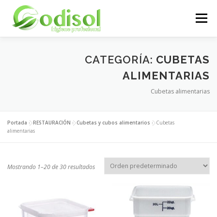
Saltar
al
Menú
contenido
EMPRESA
SERVICIOS
PRODUCTOS
CATEGORÍA:
CUBETAS
ALIMENTARIAS
Cubetas alimentarias
ÁREA CLIENTES
CONTACTO
Portada
»
RESTAURACIÓN
»
Cubetas y cubos alimentarios
»
Cubetas
alimentarias
Mostrando 1–20 de 30 resultados