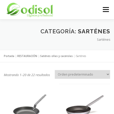
Saltar
al
Menú
contenido
EMPRESA
SERVICIOS
PRODUCTOS
CATEGORÍA:
SARTÉNES
Sarténes
ÁREA CLIENTES
CONTACTO
Portada
»
RESTAURACIÓN
»
Saténes ollas y cacerolas
»
Sarténes
Mostrando 1–20 de 22 resultados