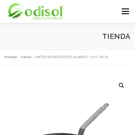
Saltar
al
Menú
contenido
EMPRESA
SERVICIOS
PRODUCTOS
TIENDA
ÁREA CLIENTES
CONTACTO
Portada
»
Tienda
»
SARTÉN ANTIADHERENTE ALUMINIO CHOC 28CM