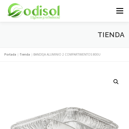
Saltar
al
Menú
contenido
EMPRESA
SERVICIOS
PRODUCTOS
TIENDA
ÁREA CLIENTES
CONTACTO
Portada
»
Tienda
»
BANDEJA ALUMINIO 2 COMPARTIMENTOS 800U