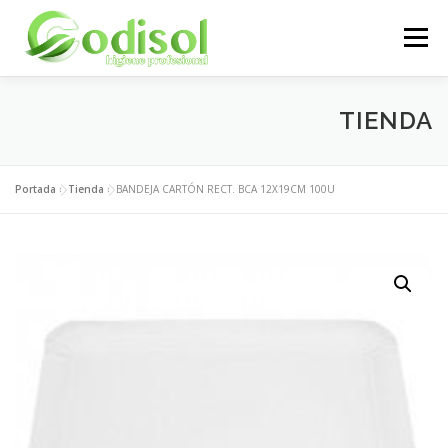
Saltar
al
Menú
contenido
EMPRESA
SERVICIOS
PRODUCTOS
TIENDA
ÁREA CLIENTES
CONTACTO
Portada
»
Tienda
»
BANDEJA CARTÓN RECT. BCA 12X19CM 100U