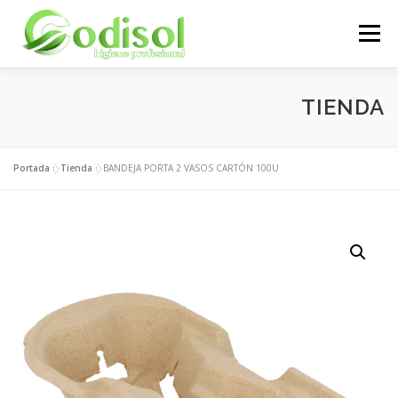
Saltar
al
Menú
contenido
EMPRESA
SERVICIOS
PRODUCTOS
TIENDA
ÁREA CLIENTES
CONTACTO
Portada
»
Tienda
»
BANDEJA PORTA 2 VASOS CARTÓN 100U